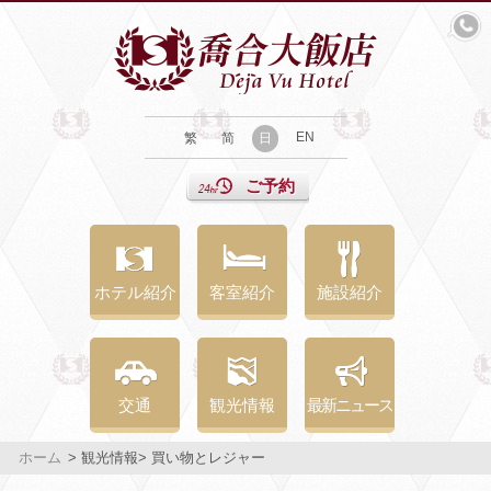
EN
繁
简
日
ご予約
ホテル紹介
客室紹介
施設紹介
交通
観光情報
最新ニュース
ホーム
> 観光情報> 買い物とレジャー