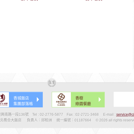
香城飯店
香樹
集團部落格
綠園餐廳
興南路一段136號
Tel :
02-2776-5877
Fax :
02-2721-3468
E-mail :
service@ci
北喬合大飯店
負責人：邱柏洲
統一編號：01187664
© 2026 all rights reser